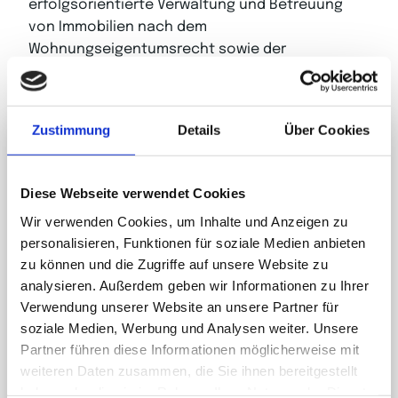
erfolgsorientierte Verwaltung und Betreuung
von Immobilien nach dem
Wohnungseigentumsrecht sowie der
Mietverwaltung spezialisiert.
Zustimmung
Details
Über Cookies
Kontakt
Diese Webseite verwendet Cookies
Treuconcept Immobilienverwaltung GmbH
Wir verwenden Cookies, um Inhalte und Anzeigen zu
personalisieren, Funktionen für soziale Medien anbieten
Rheintalstraße 21
zu können und die Zugriffe auf unsere Website zu
68723 Schwetzingen
analysieren. Außerdem geben wir Informationen zu Ihrer
Verwendung unserer Website an unsere Partner für
soziale Medien, Werbung und Analysen weiter. Unsere
Partner führen diese Informationen möglicherweise mit
weiteren Daten zusammen, die Sie ihnen bereitgestellt
haben oder die sie im Rahmen Ihrer Nutzung der Dienste